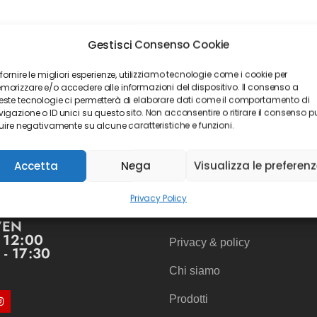
Gestisci Consenso Cookie
 fornire le migliori esperienze, utilizziamo tecnologie come i cookie per
orizzare e/o accedere alle informazioni del dispositivo. Il consenso a
ste tecnologie ci permetterà di elaborare dati come il comportamento di
igazione o ID unici su questo sito. Non acconsentire o ritirare il consenso p
luire negativamente su alcune caratteristiche e funzioni.
Accetta
Nega
Visualizza le preferen
Link utili
Privacy Policy
VEN
- 12:00
Privacy & policy
 - 17:30
Chi siamo
Prodotti