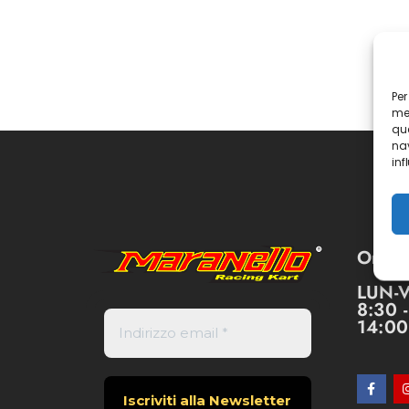
Per
mem
que
nav
inf
Orari:
LUN-
8:30 
14:00