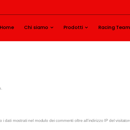
Home
Chi siamo
Prodotti
Racing Team
m.
i dati mostrati nel modulo dei commenti oltre all’indirizzo IP del visitatore