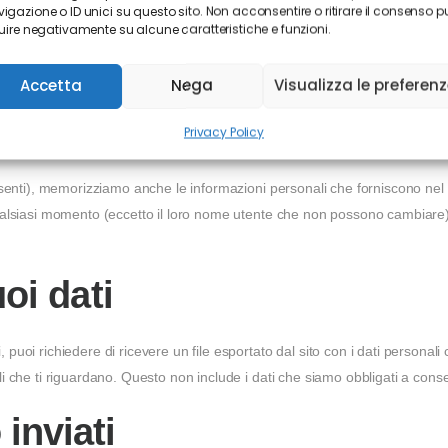
izzo IP verrà incluso nell’email di reimpostazione.
igazione o ID unici su questo sito. Non acconsentire o ritirare il consenso p
luire negativamente su alcune caratteristiche e funzioni.
nserviamo i tuoi dati
Accetta
Nega
Visualizza le preferen
i vengono conservati a tempo indeterminato. È così che possiamo ricono
Privacy Policy
esenti), memorizziamo anche le informazioni personali che forniscono nel lo
 qualsiasi momento (eccetto il loro nome utente che non possono cambiare
uoi dati
puoi richiedere di ricevere un file esportato dal sito con i dati personali 
i che ti riguardano. Questo non include i dati che siamo obbligati a conser
 inviati