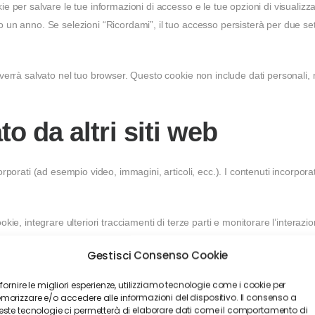
ie per salvare le tue informazioni di accesso e le tue opzioni di visuali
o un anno. Se selezioni “Ricordami”, il tuo accesso persisterà per due se
 verrà salvato nel tuo browser. Questo cookie non include dati personali,
o da altri siti web
orporati (ad esempio video, immagini, articoli, ecc.). I contenuti incorpora
kie, integrare ulteriori tracciamenti di terze parti e monitorare l’interazi
esso a quei siti web.
Gestisci Consenso Cookie
 i tuoi dati
 fornire le migliori esperienze, utilizziamo tecnologie come i cookie per
orizzare e/o accedere alle informazioni del dispositivo. Il consenso a
ste tecnologie ci permetterà di elaborare dati come il comportamento di