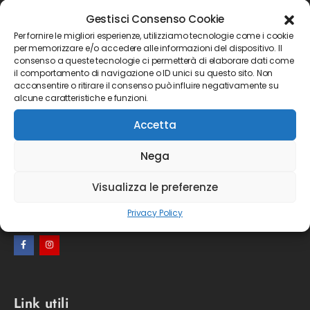
Gestisci Consenso Cookie
Per fornire le migliori esperienze, utilizziamo tecnologie come i cookie
per memorizzare e/o accedere alle informazioni del dispositivo. Il
Non inviamo spam! Leggi la nostra
consenso a queste tecnologie ci permetterà di elaborare dati come
Informativa sulla privacy
per avere maggiori
il comportamento di navigazione o ID unici su questo sito. Non
informazioni.
acconsentire o ritirare il consenso può influire negativamente su
alcune caratteristiche e funzioni.
Accetta
Orari:
Nega
LUN-VEN
Visualizza le preferenze
8:30 - 12:00
14:00 - 17:30
Privacy Policy
Link utili