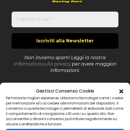
Non inviamo spam! Leggi la nostra
Informativa sulla privacy
per avere maggiori
informazioni.
Gestisci Consenso Cookie
Per fornire le migliori esperienze, utilizziamo tecnologie come i cookie
Orari:
per memorizzare e/o accedere alle informazioni del dispositivo. Il
consenso a queste tecnologie ci permetterà di elaborare dati come
LUN-VEN
il comportamento di navigazione o ID unici su questo sito. Non
8:30 - 12:00
acconsentire o ritirare il consenso può influire negativamente su
14:00 - 17:30
alcune caratteristiche e funzioni.