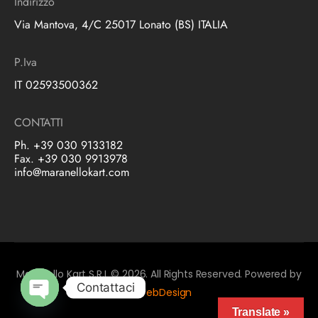
Indirizzo
Via Mantova, 4/C 25017 Lonato (BS) ITALIA
P.Iva
IT 02593500362
CONTATTI
Ph. +39 030 9133182
Fax. +39 030 9913978
info@maranellokart.com
Maranello Kart S.R.L © 2026. All Rights Reserved. Powered by
Contattaci
LbWebDesign
Open
Translate »