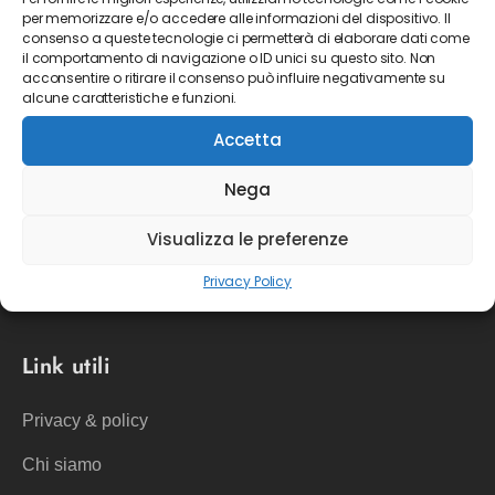
informazioni.
per memorizzare e/o accedere alle informazioni del dispositivo. Il
consenso a queste tecnologie ci permetterà di elaborare dati come
il comportamento di navigazione o ID unici su questo sito. Non
acconsentire o ritirare il consenso può influire negativamente su
alcune caratteristiche e funzioni.
Orari:
Accetta
LUN-VEN
8:30 - 12:00
Nega
14:00 - 17:30
Visualizza le preferenze
Privacy Policy
Link utili
Privacy & policy
Chi siamo