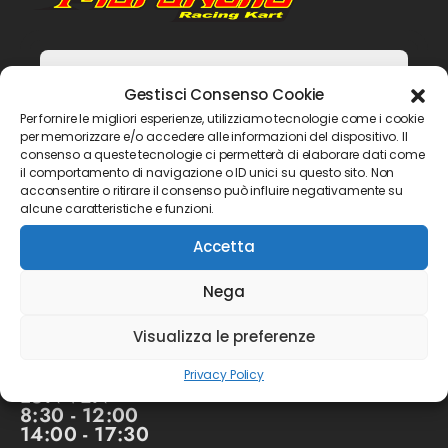
Gestisci Consenso Cookie
Per fornire le migliori esperienze, utilizziamo tecnologie come i cookie
per memorizzare e/o accedere alle informazioni del dispositivo. Il
consenso a queste tecnologie ci permetterà di elaborare dati come
il comportamento di navigazione o ID unici su questo sito. Non
acconsentire o ritirare il consenso può influire negativamente su
Non inviamo spam! Leggi la nostra
alcune caratteristiche e funzioni.
Informativa sulla privacy
per avere maggiori
Accetta
informazioni.
Nega
Visualizza le preferenze
Orari:
Privacy Policy
LUN-VEN
8:30 - 12:00
14:00 - 17:30